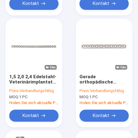
Kontakt
Kontakt
1,5 2,0 2,4 Edelstahl-
Gerade
Veterinärimplantat
orthopädische
der Rekonstruktions-
Veterinärplatten
Preis:
Verhandlungsfähig
Preis:
Verhandlungsfähig
Platten-317L
Soem-ODM-
MOQ:
1 PC
MOQ:
1 PC
Veterinärimplantats-
SS
Holen Sie sich aktuelle Preis
Holen Sie sich aktuelle Preis
Kontakt
Kontakt