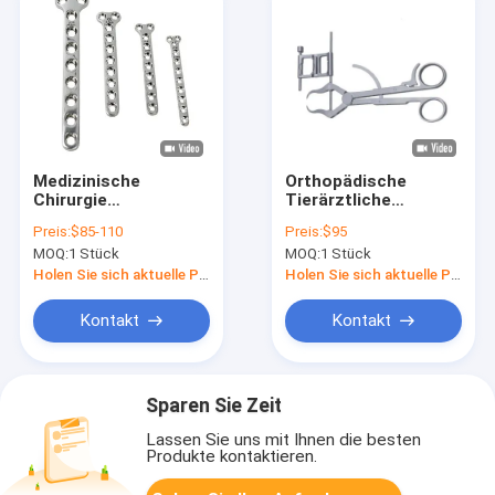
Medizinische
Orthopädische
Chirurgie
Tierärztliche
Veterinärheilkunde
selbstverriegelbare,
Preis:
$85-110
Preis:
$95
Orthopädie
zielführende
MOQ:
1 Stück
MOQ:
1 Stück
Knochenplatte Typ T
Reduktionsspangen
Holen Sie sich aktuelle Preis
Holen Sie sich aktuelle Preis
Kontakt
Kontakt
Sparen Sie Zeit
Lassen Sie uns mit Ihnen die besten
Produkte kontaktieren.