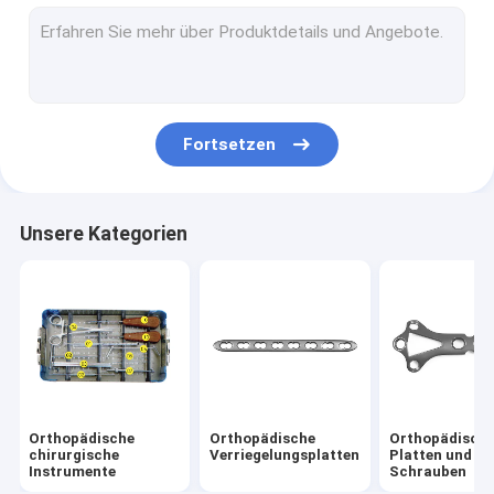
Spinalpedikelschraube
Orthopädische Schrauben mit Kanüle
Orthopädisches externes Fixator
Fortsetzen
Hüftgelenkprothese
Kniegelenkprothese
Unsere Kategorien
Chirurgisches Kraftwerkzeug
Veterinärimplantat
Sport-Medizin
Orthopädische
Orthopädische
Orthopädisch
chirurgische
Verriegelungsplatten
Platten und
Instrumente
Schrauben