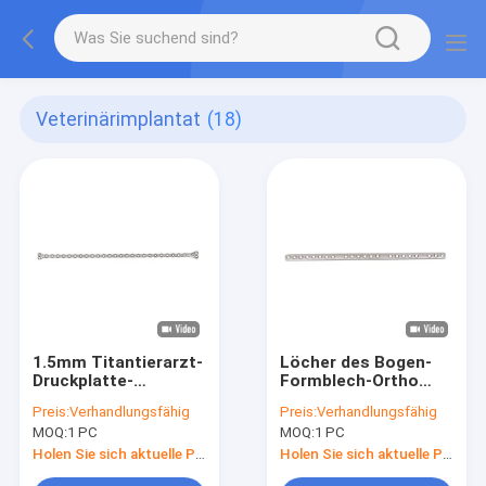
Veterinärimplantat
(18)
1.5mm Titantierarzt-
Löcher des Bogen-
Druckplatte-
Formblech-Ortho
Orthopädie-
Veterinärimplantats-
Preis:
Verhandlungsfähig
Preis:
Verhandlungsfähig
Veterinärimplantat
1.5T 18
MOQ:
1 PC
MOQ:
1 PC
Holen Sie sich aktuelle Preis
Holen Sie sich aktuelle Preis