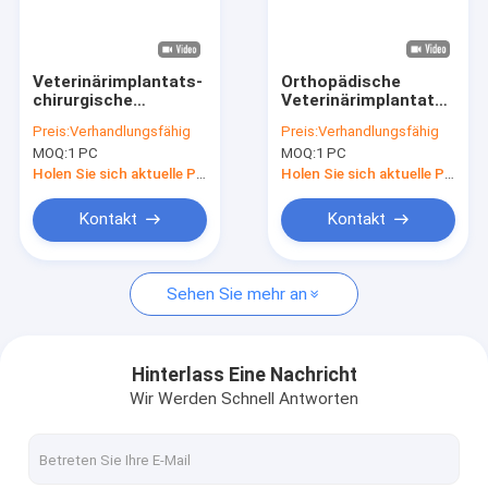
Fabrik-Ausflug
Qualitätskontrolle
Veterinärimplantats-
Orthopädische
chirurgische
Veterinärimplantats-
Treten Sie mit uns in Verbindung
orthopädische
Fusions-Platten-
Preis:
Verhandlungsfähig
Preis:
Verhandlungsfähig
Schrauben-Tierarzt-
Tierknochen-Bruch-
MOQ:
1 PC
MOQ:
1 PC
Feststellschraube
Fixierung
Fordern Sie ein Zitat
für Hund
Holen Sie sich aktuelle Preis
Holen Sie sich aktuelle Preis
Kontakt
Kontakt
Orthopädische chirurgische Instrumente
Sehen Sie mehr an
Orthopädische Verriegelungsplatten
Orthopädische Platten und Schrauben
Hinterlass Eine Nachricht
Wir Werden Schnell Antworten
Gesichts- Implantat
Verknüpfte Nägel