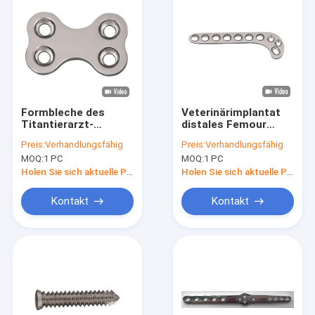
Formbleche des
Veterinärimplantat
Titantierarzt-
distales Femour
orthopädische
überziehen tierische
Preis:
Verhandlungsfähig
Preis:
Verhandlungsfähig
Implantats-2.0mm X
orthopädische
MOQ:
1 PC
MOQ:
1 PC
für
Platten
tierischeschirurgisches
Holen Sie sich aktuelle Preis
Holen Sie sich aktuelle Preis
Kontakt
Kontakt
Haus
Produkte
Über uns