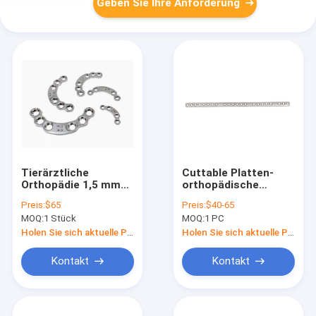
Geben Sie Ihre Anforderung
Tierärztliche
Cuttable Platten-
Orthopädie 1,5 mm
orthopädische
19,2 Acetabulare
Veterinärimplantate
Preis:
$65
Preis:
$40-65
Platten Medizinische
für Haustier-
MOQ:
1 Stück
MOQ:
1 PC
Krankenhäuser
Holen Sie sich aktuelle Preis
Holen Sie sich aktuelle Preis
Kontakt
Kontakt