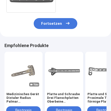
Schraube
Fortsetzen
Empfohlene Produkte
Medizinisches Gerät
Platte und Schraube
Platte und Sc
Distaler Radius
Drei Flanschplatten
Proximale Tibi
Palmar
Oberbeine
förmige Platte
Mehrfachachsverriegelung
Titanimplantat
Unteren Glied
Kompressionsplatte
Titanimplanta
Bestpreis
Bestpreis
Bestprei