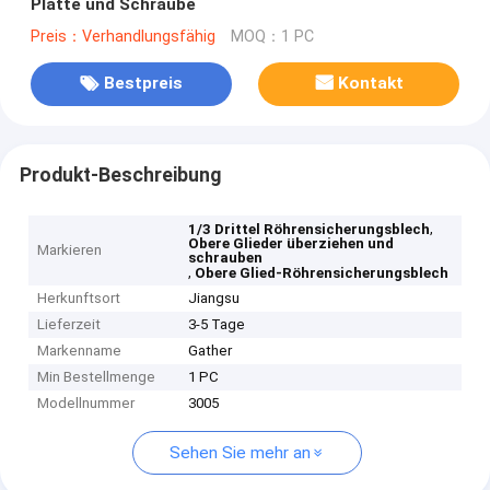
Platte und Schraube
Preis：Verhandlungsfähig
MOQ：1 PC
Bestpreis
Kontakt
Produkt-Beschreibung
,
1/3 Drittel Röhrensicherungsblech
Obere Glieder überziehen und
Markieren
schrauben
,
Obere Glied-Röhrensicherungsblech
Herkunftsort
Jiangsu
Lieferzeit
3-5 Tage
Markenname
Gather
Min Bestellmenge
1 PC
Modellnummer
3005
Sehen Sie mehr an