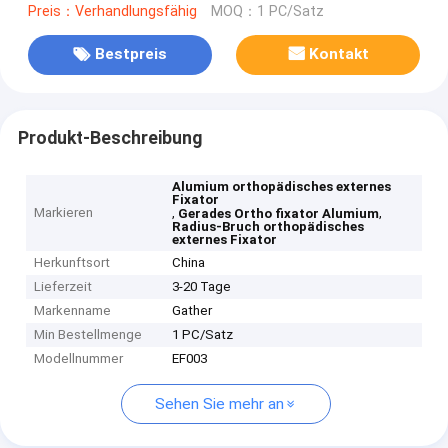
Preis：Verhandlungsfähig
MOQ：1 PC/Satz
Bestpreis
Kontakt
Produkt-Beschreibung
Alumium orthopädisches externes
Fixator
Markieren
,
,
Gerades Ortho fixator Alumium
Radius-Bruch orthopädisches
externes Fixator
Herkunftsort
China
Lieferzeit
3-20 Tage
Markenname
Gather
Min Bestellmenge
1 PC/Satz
Modellnummer
EF003
Sehen Sie mehr an