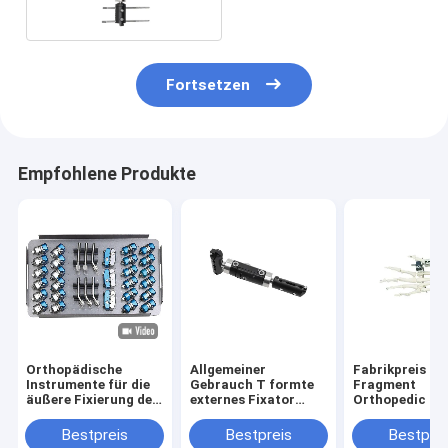
Fortsetzen
Empfohlene Produkte
Orthopädische
Allgemeiner
Fabrikpreis Mi
Instrumente für die
Gebrauch T formte
Fragment
äußere Fixierung der
externes Fixator
Orthopedic Or
unteren Gliedmaßen
erwachsenes
External Fixat
medizinisches
Stiften für Fin
Bestpreis
Bestpreis
Bestprei
orthopädisches