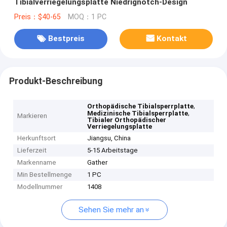
Tibialverriegelungsplatte Niedrignotch-Design
Preis：$40-65
MOQ：1 PC
Bestpreis
Kontakt
Produkt-Beschreibung
,
Orthopädische Tibialsperrplatte
,
Medizinische Tibialsperrplatte
Markieren
Tibialer Orthopädischer
Verriegelungsplatte
Herkunftsort
Jiangsu, China
Lieferzeit
5-15 Arbeitstage
Markenname
Gather
Min Bestellmenge
1 PC
Modellnummer
1408
Sehen Sie mehr an