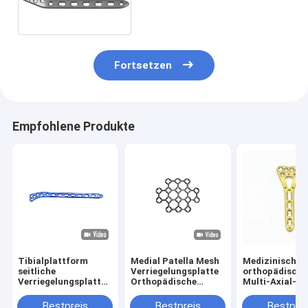
Niedrignotch-Design
Fortsetzen
Empfohlene Produkte
Tibialplattform
Medial Patella Mesh
Medizinische
seitliche
Verriegelungsplatte
orthopädische
Verriegelungsplatte
Orthopädische
Multi-Axial-
Orthopädische
Trauma Implantate
Distalaradius-
Traumaimplantate
Medialverriege
Bestpreis
Bestpreis
Bestprei