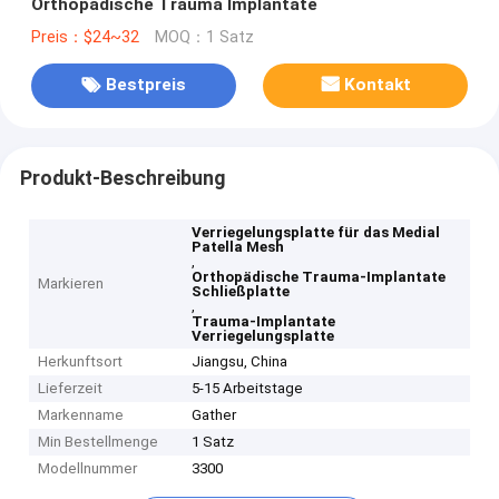
Orthopädische Trauma Implantate
Preis：$24~32
MOQ：1 Satz
Bestpreis
Kontakt
Produkt-Beschreibung
Verriegelungsplatte für das Medial
Patella Mesh
,
Orthopädische Trauma-Implantate
Markieren
Schließplatte
,
Trauma-Implantate
Verriegelungsplatte
Herkunftsort
Jiangsu, China
Lieferzeit
5-15 Arbeitstage
Markenname
Gather
Min Bestellmenge
1 Satz
Modellnummer
3300