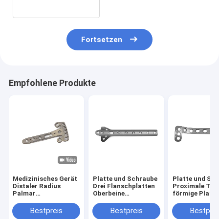
Titanimplantat
Fortsetzen
Empfohlene Produkte
Medizinisches Gerät
Platte und Schraube
Platte und Sc
Distaler Radius
Drei Flanschplatten
Proximale Tibi
Palmar
Oberbeine
förmige Platte
Mehrfachachsverriegelung
Titanimplantat
Unteren Glied
Kompressionsplatte
Titanimplanta
Bestpreis
Bestpreis
Bestprei