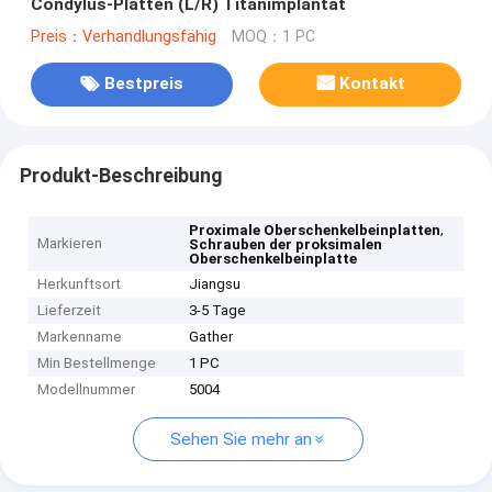
Condylus-Platten (L/R) Titanimplantat
Preis：Verhandlungsfähig
MOQ：1 PC
Bestpreis
Kontakt
Produkt-Beschreibung
,
Proximale Oberschenkelbeinplatten
Markieren
Schrauben der proksimalen
Oberschenkelbeinplatte
Herkunftsort
Jiangsu
Lieferzeit
3-5 Tage
Markenname
Gather
Min Bestellmenge
1 PC
Modellnummer
5004
Sehen Sie mehr an