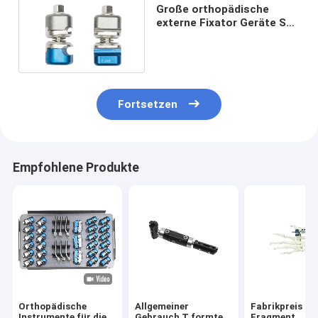
Große orthopädische
externe Fixator Geräte SS
verdrahten Rod Clamp 12
PC
Fortsetzen
Empfohlene Produkte
Orthopädische
Allgemeiner
Fabrikpreis Mi
Instrumente für die
Gebrauch T formte
Fragment