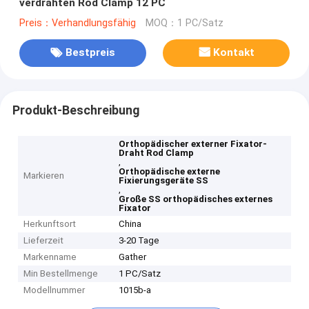
verdrahten Rod Clamp 12 PC
Preis：Verhandlungsfähig
MOQ：1 PC/Satz
Bestpreis
Kontakt
Produkt-Beschreibung
Orthopädischer externer Fixator-
Draht Rod Clamp
,
Orthopädische externe
Markieren
Fixierungsgeräte SS
,
Große SS orthopädisches externes
Fixator
Herkunftsort
China
Lieferzeit
3-20 Tage
Markenname
Gather
Min Bestellmenge
1 PC/Satz
Modellnummer
1015b-a