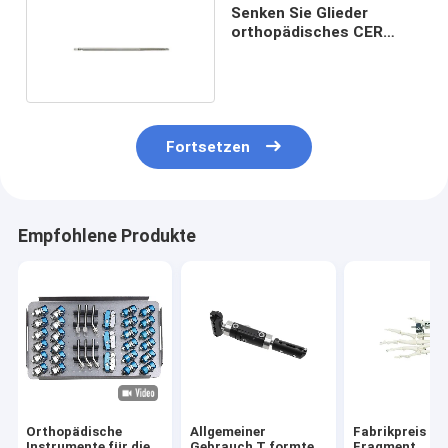
Senken Sie Glieder
orthopädisches CER
ISO9001 Schanz Pin
External Fixation
Fortsetzen
Empfohlene Produkte
Orthopädische
Allgemeiner
Fabrikpreis Mi
Instrumente für die
Gebrauch T formte
Fragment