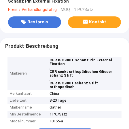
Schanz Pin External Fixation
Preis：Verhandlungsfähig
MOQ：1 PC/Satz
Bestpreis
Kontakt
Produkt-Beschreibung
CER ISO9001 Schanz Pin External
Fixation
,
CER senkt orthopädischen Glieder
Markieren
schanz Stift
,
CER ISO9001 schanz Stift
orthopädisch
Herkunftsort
China
Lieferzeit
3-20 Tage
Markenname
Gather
Min Bestellmenge
1 PC/Satz
Modellnummer
1015b-a