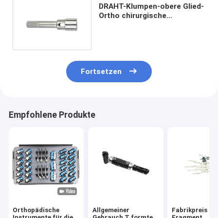
DRAHT-Klumpen-obere Glied-
Ortho chirurgische
Instrumente Durchmessers
3.0mm Quicking Kopplungs
Fortsetzen
Empfohlene Produkte
Orthopädische
Allgemeiner
Fabrikpreis Mi
Instrumente für die
Gebrauch T formte
Fragment