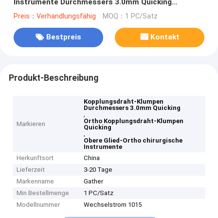
Instrumente Durchmessers 3.0mm Quicking
Kopplungs
Preis：Verhandlungsfähig
MOQ：1 PC/Satz
Bestpreis
Kontakt
Produkt-Beschreibung
Kopplungsdraht-Klumpen
Durchmessers 3.0mm Quicking
,
Ortho Kopplungsdraht-Klumpen
Markieren
Quicking
,
Obere Glied-Ortho chirurgische
Instrumente
Herkunftsort
China
Lieferzeit
3-20 Tage
Markenname
Gather
Min Bestellmenge
1 PC/Satz
Modellnummer
Wechselstrom 1015